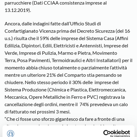
parrucchiere (Dati CCIAA consistenza imprese al
13.12.2019).
Ancora, dalle indagini fatte dall’Ufficio Studi di
Confartigianato Vicenza prima del Decreto Sicurezza (del 16
u.s.) risulta che il 59% delle imprese del Sistema Casa (Affini
Edilizia, Dipintori, Edili, Elettricisti e Antennisti, Imprese del
Verde, Imprese di Pulizia, Marmo e Pietra, Movimento
Terra, Posa Pavimenti, Termoidraulici e Altri Installatori) per il
momento abbia chiuso totalmente o parzialmente l’attività
mentre un ulteriore 21% del Comparto stia pensando se
chiudere. Nello stesso periodo il 30% delle imprese del
Sistema Produzione (Chimica e Plastica, Elettromeccanica,
Meccanica, Opere Metalliche in Ferro e PVC) registrava la
cancellazione degli ordini, mentre il 74% prevedeva un calo
di fatturato nei prossimi 3 mesi.
“Che ci fosse uno sforzo gigantesco da fare a fronte di una
situazione eccezionale e mai vissuta prima lo si è capito
subito. Con grande senso di responsabilità i nostri artigiani