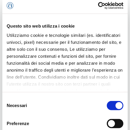
Questo sito web utilizza i cookie
Utilizziamo cookie e tecnologie similari (es. identificatori
univoci, pixel) necessarie per il funzionamento del sito, e
altre solo con il suo consenso, Le utilizziamo per
personalizzare contenuti e funzioni del sito, per fornire
“Calici in cava” a Zovencedo
funzionalità dei social media e per analizzare in modo
anonimo il traffico degli utenti e migliorare l’esperienza on
13 Luglio 2026
line dell’utente. Condividiamo inoltre dati sul modo in cui
l'utente utilizza il nostro sito con terzi partner i quali
potrebbero combinarle con altre informazioni che l’utente
ha fornito loro o che hanno raccolto dal suo utilizzo dei
Selezione
loro servizi, per finalità pubblicitarie creando elenchi di
Necessari
del
segmenti di pubblico per fornire annunci sui social media
consenso
e su internet anche connessi a preferenze e
Preferenze
comportamenti degli utenti. Lei può dare, rifiutare o