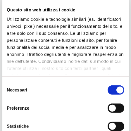
Questo sito web utilizza i cookie
Utilizziamo cookie e tecnologie similari (es. identificatori
univoci, pixel) necessarie per il funzionamento del sito, e
altre solo con il suo consenso, Le utilizziamo per
personalizzare contenuti e funzioni del sito, per fornire
funzionalità dei social media e per analizzare in modo
anonimo il traffico degli utenti e migliorare l’esperienza on
line dell’utente. Condividiamo inoltre dati sul modo in cui
l'utente utilizza il nostro sito con terzi partner i quali
potrebbero combinarle con altre informazioni che l’utente
ha fornito loro o che hanno raccolto dal suo utilizzo dei
Selezione
loro servizi, per finalità pubblicitarie creando elenchi di
Necessari
del
segmenti di pubblico per fornire annunci sui social media
consenso
“Con questo tipo di iniziative crescono le opportunità che
e su internet anche connessi a preferenze e
Confartigianato offre ai propri associati – aggiunte il
Preferenze
comportamenti degli utenti. Lei può dare, rifiutare o
presidente Mandamentale Sandro Venzo-. Non è il primo
modificare il consenso in ogni momento, con riferimento
Matching Day (nel 2019 ne è stato organizzato uno per il
a tutti i cookie di una certa categoria, o ad alcuni di essi,
Statistiche
settore Casa) e non sarà l’ultimo. Pensiamo sia importante