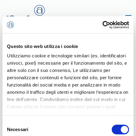
Passa al contenuto principale
Questo sito web utilizza i cookie
Home
ZZ Riascoltiamoli
A - B - C - D
Arleo Francesco
Utilizziamo cookie e tecnologie similari (es. identificatori
univoci, pixel) necessarie per il funzionamento del sito, e
altre solo con il suo consenso, Le utilizziamo per
personalizzare contenuti e funzioni del sito, per fornire
funzionalità dei social media e per analizzare in modo
anonimo il traffico degli utenti e migliorare l’esperienza on
line dell’utente. Condividiamo inoltre dati sul modo in cui
Arleo Francesco
l'utente utilizza il nostro sito con terzi partner i quali
potrebbero combinarle con altre informazioni che l’utente
Scritto da
Redazione
il
17 Maggio 2017
. Pubblicato in
A - B - C - D
.
ha fornito loro o che hanno raccolto dal suo utilizzo dei
Selezione
loro servizi, per finalità pubblicitarie creando elenchi di
Necessari
del
segmenti di pubblico per fornire annunci sui social media