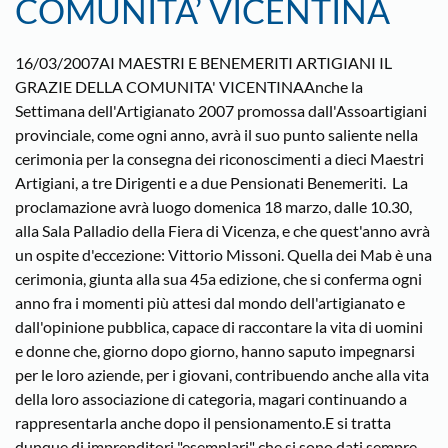
COMUNITA’ VICENTINA
16/03/2007AI MAESTRI E BENEMERITI ARTIGIANI IL
GRAZIE DELLA COMUNITA' VICENTINAAnche la
Settimana dell'Artigianato 2007 promossa dall'Assoartigiani
provinciale, come ogni anno, avrà il suo punto saliente nella
cerimonia per la consegna dei riconoscimenti a dieci Maestri
Artigiani, a tre Dirigenti e a due Pensionati Benemeriti. La
proclamazione avrà luogo domenica 18 marzo, dalle 10.30,
alla Sala Palladio della Fiera di Vicenza, e che quest'anno avrà
un ospite d'eccezione: Vittorio Missoni. Quella dei Mab è una
cerimonia, giunta alla sua 45a edizione, che si conferma ogni
anno fra i momenti più attesi dal mondo dell'artigianato e
dall'opinione pubblica, capace di raccontare la vita di uomini
e donne che, giorno dopo giorno, hanno saputo impegnarsi
per le loro aziende, per i giovani, contribuendo anche alla vita
della loro associazione di categoria, magari continuando a
rappresentarla anche dopo il pensionamento.E si tratta
dunque di imprenditori "esemplari" che si sono dati sempre