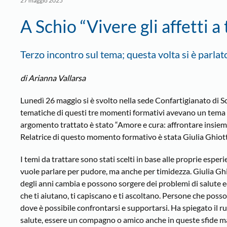
27 maggio 2025
A Schio “Vivere gli affetti a 
Terzo incontro sul tema; questa volta si è parlato
di Arianna Vallarsa
Lunedì 26 maggio si è svolto nella sede Confartigianato di Sc
tematiche di questi tre momenti formativi avevano un tema com
argomento trattato è stato “Amore e cura: affrontare insieme 
Relatrice di questo momento formativo è stata Giulia Ghiott
I temi da trattare sono stati scelti in base alle proprie esper
vuole parlare per pudore, ma anche per timidezza. Giulia Ghi
degli anni cambia e possono sorgere dei problemi di salute 
che ti aiutano, ti capiscano e ti ascoltano. Persone che posso
dove è possibile confrontarsi e supportarsi. Ha spiegato il 
salute, essere un compagno o amico anche in queste sfide ma