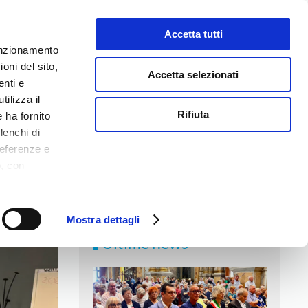
Accetta tutti
LAVORA CON NOI
funzionamento
oni del sito,
Accetta selezionati
enti e
tilizza il
NEWS
MEDIA
CONTATTI
Rifiuta
 ha fornito
lenchi di
referenze e
o, con
Accetta
,
logie di
ookie Policy.
Mostra dettagli
Ultime news