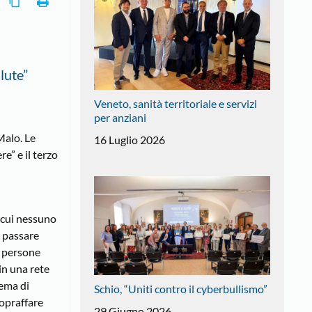
lute”
Veneto, sanità territoriale e servizi
per anziani
Malo. Le
16 Luglio 2026
e” e il terzo
i cui nessuno
l passare
e persone
in una rete
lema di
Schio, “Uniti contro il cyberbullismo”
sopraffare
29 Giugno 2026