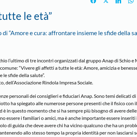
tutte le età”
 di “Amore e cura: affrontare insieme le sfide della sa
hio l’ultimo di tre incontri organizzati dal gruppo Anap di Schio e 
une: “Vivere gli affetti a tutte le età: Amore, amicizia e benesser
le sfide della salute”.
o, dell’Associazione Rindola Impresa Sociale.
ienze personali dei consiglieri e fiduciari Anap. Sono temi delicati d
otto ha spiegato alle numerose persone presenti che il fisico con i
ed è in questo momento che si ha sempre più bisogno di avere dell
no essere i familiari o amici, ma è anche importante essere inseriti 
ruolo di guida che deve avere chi ha vicino qualcuno che ha un prob
ntenendo allo stesso tempo la propria identità per non lasciarsi 