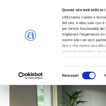
Questo sito web utilizza i
Passa al contenuto principale
Utilizziamo cookie e tecnol
del sito, e altre solo con 
per fornire funzionalità dei
migliorare l’esperienza on l
CHI SIAMO
SERVIZI
nostro sito con terzi partn
loro o che hanno raccolto da
segmenti di pubblico per f
comportamenti degli utenti
riferimento a tutti i cookie
Home
News
ANAP Pensionati
A Schio “Vivere gli affetti
Accetta selezionati
o
Rif
Selezione
cookies che vengono usati 
Necessari
del
consenso