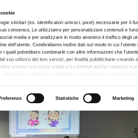
 cookie
ogie similari (es. identificatori univoci, pixel) necessarie per il 
il suo consenso, Le utilizziamo per personalizzare contenuti e funzi
 social media e per analizzare in modo anonimo il traffico degli ut
ine dell’utente. Condividiamo inoltre dati sul modo in cui l'utente u
TERRITORIO
SISTEMI E MESTIERI
PROGETTI
er i quali potrebbero combinarle con altre informazioni che l’utente
l suo utilizzo dei loro servizi, per finalità pubblicitarie creando e
ornire annunci sui social media e su internet anche connessi a p
. Lei può dare, rifiutare o modificare il consenso in ogni moment
 di una certa categoria, o ad alcuni di essi, cliccando sui pulsanti
 a tutte le età”
iuta
. in fondo a questo banner. Per ulteriori informazioni sulle tipo
e sulla loro condivisione con i terzi partner può leggere la ns. C
Preferenze
Statistiche
Marketing