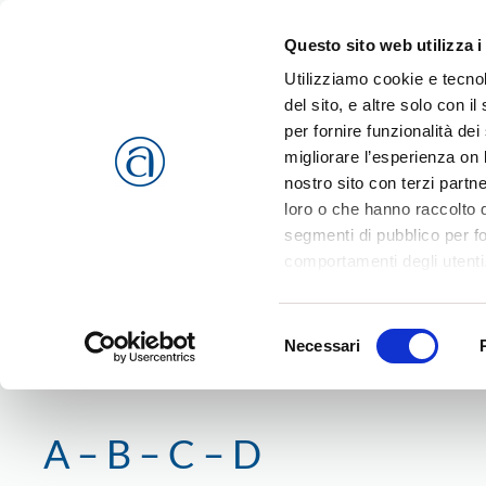
Questo sito web utilizza i
Passa al contenuto principale
Utilizziamo cookie e tecnol
del sito, e altre solo con 
per fornire funzionalità dei
migliorare l’esperienza on l
CHI SIAMO
SERVIZI
nostro sito con terzi partn
loro o che hanno raccolto da
segmenti di pubblico per f
comportamenti degli utenti
riferimento a tutti i cookie
Home
A – B – C – D
Accetta selezionati
o
Rif
Selezione
cookies che vengono usati 
Necessari
del
consenso
A – B – C – D