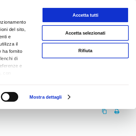
Accetta tutti
LAVORA CON NOI
funzionamento
oni del sito,
Accetta selezionati
enti e
tilizza il
NEWS
MEDIA
CONTATTI
Rifiuta
 ha fornito
lenchi di
referenze e
o, con
Accetta
,
logie di
ookie Policy.
Mostra dettagli