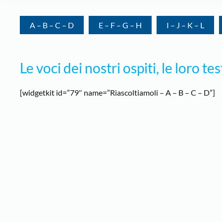
A – B – C – D
E – F – G – H
I – J – K – L
Le voci dei nostri ospiti, le loro t
[widgetkit id=”79″ name=”Riascoltiamoli – A – B – C – D”]