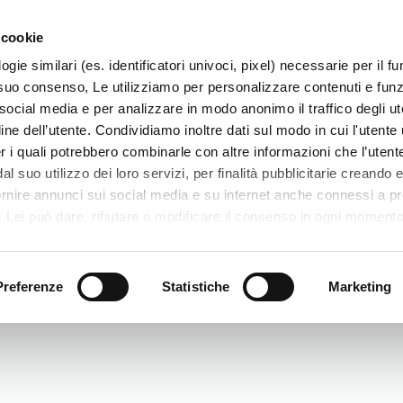
 cookie
ogie similari (es. identificatori univoci, pixel) necessarie per il 
il suo consenso, Le utilizziamo per personalizzare contenuti e funzi
 social media e per analizzare in modo anonimo il traffico degli ut
ine dell’utente. Condividiamo inoltre dati sul modo in cui l'utente u
TERRITORIO
SISTEMI E MESTIERI
PROGETTI
er i quali potrebbero combinarle con altre informazioni che l’utente
l suo utilizzo dei loro servizi, per finalità pubblicitarie creando e
ornire annunci sui social media e su internet anche connessi a p
. Lei può dare, rifiutare o modificare il consenso in ogni moment
 di una certa categoria, o ad alcuni di essi, cliccando sui pulsanti
iuta
. in fondo a questo banner. Per ulteriori informazioni sulle tipo
e sulla loro condivisione con i terzi partner può leggere la ns. C
Preferenze
Statistiche
Marketing