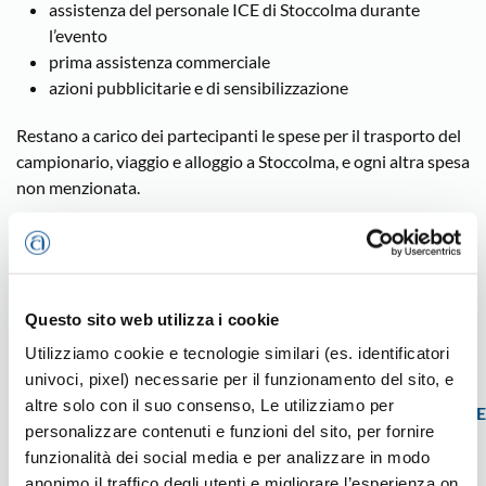
assistenza del personale ICE di Stoccolma durante
l’evento
prima assistenza commerciale
azioni pubblicitarie e di sensibilizzazione
Restano a carico dei partecipanti le spese per il trasporto del
campionario, viaggio e alloggio a Stoccolma, e ogni altra spesa
non menzionata.
Durante il workshop si svolgerà anche una MASTER CLASS
sulle eccellenze agroalimentari artigiane italiane, con
l’obiettivo di attrarre operatori scandinavi al prestigioso
evento londinese del miglior food Made in Italy.
Questo sito web utilizza i cookie
Utilizziamo cookie e tecnologie similari (es. identificatori
Le imprese interessate devono iscriversi entro e non oltre
univoci, pixel) necessarie per il funzionamento del sito, e
il 7 settembre al seguente link:
altre solo con il suo consenso, Le utilizziamo per
https://docs.google.com/forms/d/e/1FAIpQLSenKVkloCNi
personalizzare contenuti e funzioni del sito, per fornire
EFQHMte-wwMZNhFADc8_bLg7MnA/viewform?
funzionalità dei social media e per analizzare in modo
usp=sf_link
.
anonimo il traffico degli utenti e migliorare l’esperienza on