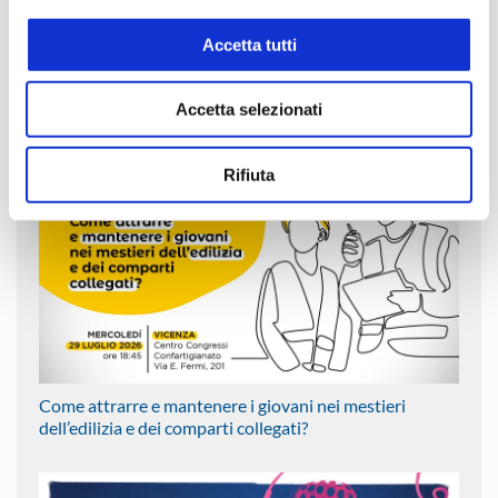
Accetta tutti
Al via l’Academy Confartigianato 2026-2027
Accetta selezionati
Rifiuta
Come attrarre e mantenere i giovani nei mestieri
dell’edilizia e dei comparti collegati?