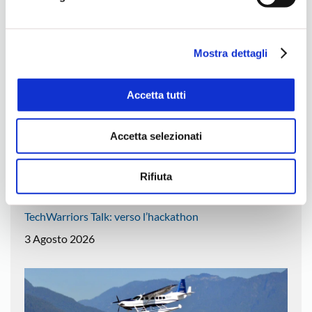
Artigianato multietnico a Vicenza
e sulla loro condivisione con i terzi partner può leggere la
4 Agosto 2026
ns. Cookie Policy.
Mostra dettagli
Accetta tutti
Accetta selezionati
Rifiuta
TechWarriors Talk: verso l’hackathon
3 Agosto 2026