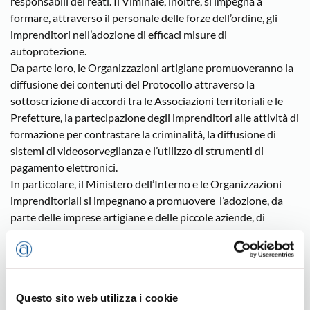
responsabili dei reati. Il Viminale, inoltre, si impegna a
formare, attraverso il personale delle forze dell’ordine, gli
imprenditori nell’adozione di efficaci misure di
autoprotezione.
Da parte loro, le Organizzazioni artigiane promuoveranno la
diffusione dei contenuti del Protocollo attraverso la
sottoscrizione di accordi tra le Associazioni territoriali e le
Prefetture, la partecipazione degli imprenditori alle attività di
formazione per contrastare la criminalità, la diffusione di
sistemi di videosorveglianza e l’utilizzo di strumenti di
pagamento elettronici.
In particolare, il Ministero dell’Interno e le Organizzazioni
imprenditoriali si impegnano a promuovere l’adozione, da
parte delle imprese artigiane e delle piccole aziende, di
sistemi di videosorveglianza e di sicurezza tecnologicamente
avanzati, anche attraverso la predisposizione di un
disciplinare tecnico in tema di video allarme antirapina.
Le Prefetture favoriranno lo sviluppo operativo del sistema,
Questo sito web utilizza i cookie
sottoscrivendo con le articolazioni territoriali delle