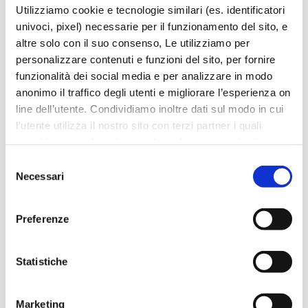
Confederazioni i relativi Protocolli.
Utilizziamo cookie e tecnologie similari (es. identificatori
univoci, pixel) necessarie per il funzionamento del sito, e
altre solo con il suo consenso, Le utilizziamo per
Confartigianato
personalizzare contenuti e funzioni del sito, per fornire
funzionalità dei social media e per analizzare in modo
anonimo il traffico degli utenti e migliorare l’esperienza on
line dell’utente. Condividiamo inoltre dati sul modo in cui
Ultime news
l'utente utilizza il nostro sito con terzi partner i quali
potrebbero combinarle con altre informazioni che l’utente
ha fornito loro o che hanno raccolto dal suo utilizzo dei
Selezione
loro servizi, per finalità pubblicitarie creando elenchi di
Necessari
del
segmenti di pubblico per fornire annunci sui social media
consenso
e su internet anche connessi a preferenze e
Preferenze
comportamenti degli utenti. Lei può dare, rifiutare o
modificare il consenso in ogni momento, con riferimento
a tutti i cookie di una certa categoria, o ad alcuni di essi,
Statistiche
cliccando sui pulsanti
Accetta
,
Accetta selezionati
o
Rifiuta
. in fondo a questo banner. Per ulteriori
Marketing
informazioni sulle tipologie di cookies che vengono usati