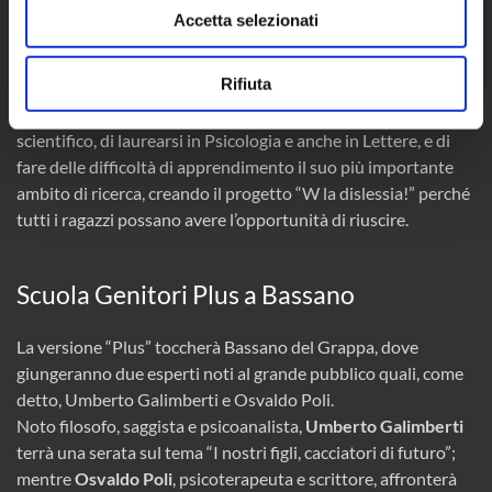
nasce molti anni fa, grazie a una frase che la colpì molto: “Il
Accetta selezionati
tuo esame è stato vergognoso, come tutta la tua carriera
scolastica: è il caso che tu faccia un istituto professionale,
Rifiuta
perché non sei assolutamente in grado di continuare gli
studi”. Per questo motivo ha deciso di iscriversi al liceo
scientifico, di laurearsi in Psicologia e anche in Lettere, e di
fare delle difficoltà di apprendimento il suo più importante
ambito di ricerca, creando il progetto “W la dislessia!” perché
tutti i ragazzi possano avere l’opportunità di riuscire.
Scuola Genitori Plus a Bassano
La versione “Plus” toccherà Bassano del Grappa, dove
giungeranno due esperti noti al grande pubblico quali, come
detto, Umberto Galimberti e Osvaldo Poli.
Noto filosofo, saggista e psicoanalista,
Umberto Galimberti
terrà una serata sul tema “I nostri figli, cacciatori di futuro”;
mentre
Osvaldo Poli
, psicoterapeuta e scrittore, affronterà