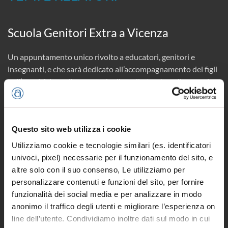
Scuola Genitori Extra a Vicenza
Un appuntamento unico rivolto a educatori, genitori e
insegnanti, e che sarà dedicato all’accompagnamento dei figli
nell’acquisizione di un metodo di studio tarato sulle proprie
attitudini e caratteristiche di apprendimento. Saranno quindi
affrontate “
Le sfide legate ai compiti”
(cioè alleprincipali
difficoltà che i genitori e i figli affrontano nella gestione dei
Questo sito web utilizza i cookie
compiti, identificando le fonti di stress e frustrazione);
verranno illustrate “
Strategie pratiche per affrontare la
Utilizziamo cookie e tecnologie similari (es. identificatori
fatica legata ai compiti”
(ovvero tecniche per migliorare la
univoci, pixel) necessarie per il funzionamento del sito, e
gestione del tempo e l’organizzazione dello studio, con
altre solo con il suo consenso, Le utilizziamo per
strumenti pratici per affrontare le sfide quotidiane); altri
personalizzare contenuti e funzioni del sito, per fornire
temi, il come “
Promuovere l’autonomia e l’impegno
funzionalità dei social media e per analizzare in modo
scolastico”
(fornendo approcci pratici per creare un ambiente
anonimo il traffico degli utenti e migliorare l’esperienza on
di apprendimento che favorisca l’indipendenza scolastica,
line dell’utente. Condividiamo inoltre dati sul modo in cui
incoraggiando la crescita di abilità di studio), e il come