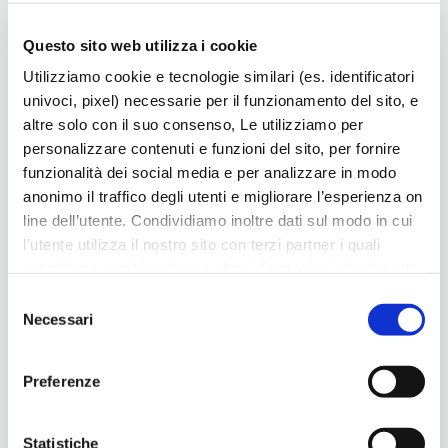
Questo sito web utilizza i cookie
Utilizziamo cookie e tecnologie similari (es. identificatori
univoci, pixel) necessarie per il funzionamento del sito, e
altre solo con il suo consenso, Le utilizziamo per
Bassano, versione Plus della Scuola per Genitori
personalizzare contenuti e funzioni del sito, per fornire
8 Gennaio 2026
funzionalità dei social media e per analizzare in modo
anonimo il traffico degli utenti e migliorare l’esperienza on
line dell’utente. Condividiamo inoltre dati sul modo in cui
l'utente utilizza il nostro sito con terzi partner i quali
potrebbero combinarle con altre informazioni che l’utente
ha fornito loro o che hanno raccolto dal suo utilizzo dei
Selezione
loro servizi, per finalità pubblicitarie creando elenchi di
Necessari
del
segmenti di pubblico per fornire annunci sui social media
consenso
e su internet anche connessi a preferenze e
Preferenze
comportamenti degli utenti. Lei può dare, rifiutare o
modificare il consenso in ogni momento, con riferimento
“Il talento porta lontano”, riprendono incontri
a tutti i cookie di una certa categoria, o ad alcuni di essi,
Statistiche