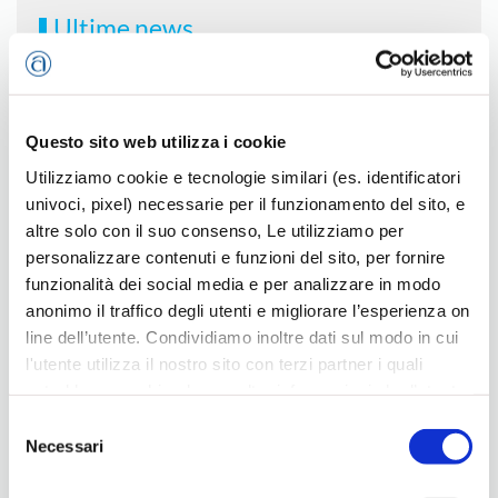
Ultime news
Questo sito web utilizza i cookie
Utilizziamo cookie e tecnologie similari (es. identificatori
univoci, pixel) necessarie per il funzionamento del sito, e
altre solo con il suo consenso, Le utilizziamo per
personalizzare contenuti e funzioni del sito, per fornire
funzionalità dei social media e per analizzare in modo
anonimo il traffico degli utenti e migliorare l’esperienza on
Bassano, versione Plus della Scuola per Genitori
line dell’utente. Condividiamo inoltre dati sul modo in cui
8 Gennaio 2026
l'utente utilizza il nostro sito con terzi partner i quali
potrebbero combinarle con altre informazioni che l’utente
ha fornito loro o che hanno raccolto dal suo utilizzo dei
Selezione
loro servizi, per finalità pubblicitarie creando elenchi di
Necessari
del
segmenti di pubblico per fornire annunci sui social media
consenso
e su internet anche connessi a preferenze e