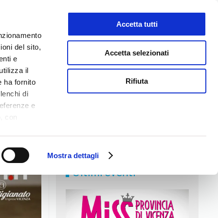
Accetta tutti
LAVORA CON NOI
funzionamento
oni del sito,
Accetta selezionati
enti e
tilizza il
NEWS
MEDIA
CONTATTI
Rifiuta
 ha fornito
lenchi di
referenze e
o, con
Accetta
,
logie di
ookie Policy.
Mostra dettagli
Ultimi eventi