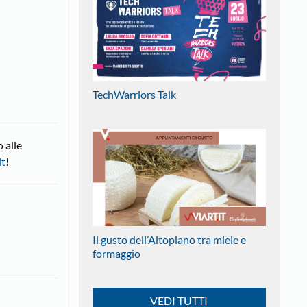
TechWarriors Talk
 alle
it
!
Il gusto dell’Altopiano tra miele e
formaggio
VEDI TUTTI