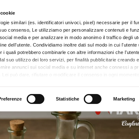
 cookie
ogie similari (es. identificatori univoci, pixel) necessarie per il 
il suo consenso, Le utilizziamo per personalizzare contenuti e funzi
 social media e per analizzare in modo anonimo il traffico degli ut
ine dell’utente. Condividiamo inoltre dati sul modo in cui l'utente u
TERRITORIO
SISTEMI E MESTIERI
PROGETTI
er i quali potrebbero combinarle con altre informazioni che l’utente
l suo utilizzo dei loro servizi, per finalità pubblicitarie creando e
ornire annunci sui social media e su internet anche connessi a p
. Lei può dare, rifiutare o modificare il consenso in ogni moment
 di una certa categoria, o ad alcuni di essi, cliccando sui pulsanti
iuta
. in fondo a questo banner. Per ulteriori informazioni sulle tipo
e sulla loro condivisione con i terzi partner può leggere la ns. C
Preferenze
Statistiche
Marketing