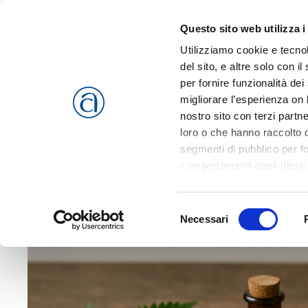
Questo sito web utilizza i
Passa al contenuto principale
Utilizziamo cookie e tecnol
del sito, e altre solo con 
per fornire funzionalità dei
migliorare l’esperienza on l
CHI SIAMO
SERVIZI
nostro sito con terzi partn
loro o che hanno raccolto da
segmenti di pubblico per f
comportamenti degli utenti
riferimento a tutti i cookie
Home
Eventi
Passione d’erbe tra Arte e Natura
Accetta selezionati
o
Rif
Selezione
cookies che vengono usati 
Necessari
del
consenso