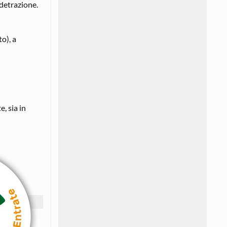
 detrazione.
o), a
, sia in