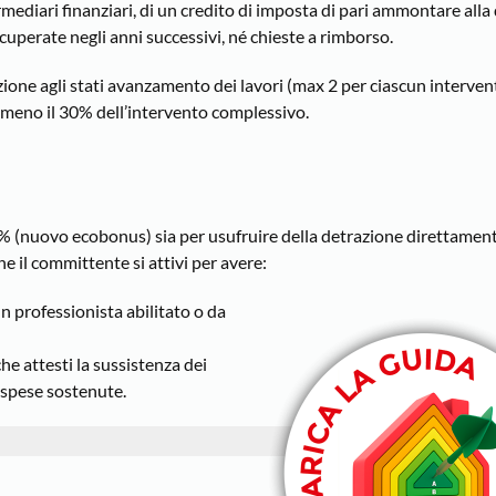
termediari finanziari, di un credito di imposta di pari ammontare alla
uperate negli anni successivi, né chieste a rimborso.
ione agli stati avanzamento dei lavori (max 2 per ciascun intervent
lmeno il 30% dell’intervento complessivo.
0% (nuovo ecobonus) sia per usufruire della detrazione direttamente
he il committente si attivi per avere:
un professionista abilitato o da
he attesti la sussistenza dei
e spese sostenute.