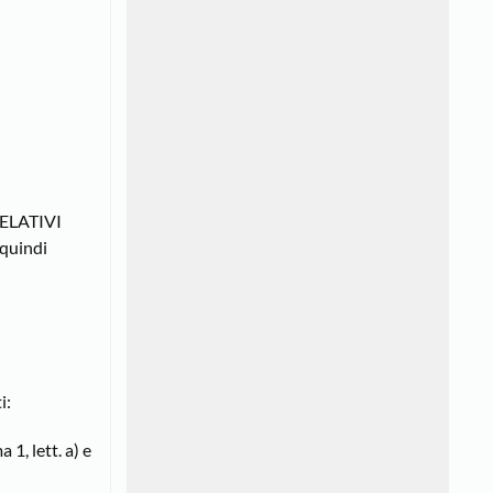
RELATIVI
quindi
i:
1, lett. a) e