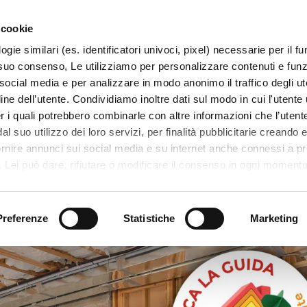
 cookie
ogie similari (es. identificatori univoci, pixel) necessarie per il 
il suo consenso, Le utilizziamo per personalizzare contenuti e funzi
 social media e per analizzare in modo anonimo il traffico degli ut
ine dell’utente. Condividiamo inoltre dati sul modo in cui l'utente u
TERRITORIO
SISTEMI E MESTIERI
PROGETTI
er i quali potrebbero combinarle con altre informazioni che l’utente
l suo utilizzo dei loro servizi, per finalità pubblicitarie creando e
ornire annunci sui social media e su internet anche connessi a p
. Lei può dare, rifiutare o modificare il consenso in ogni moment
 di una certa categoria, o ad alcuni di essi, cliccando sui pulsanti
iuta
. in fondo a questo banner. Per ulteriori informazioni sulle tipo
e sulla loro condivisione con i terzi partner può leggere la ns. C
Preferenze
Statistiche
Marketing