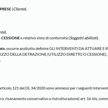
MPRESE
(
Cliente
).
ente
).
e CESSIONE
e relativo visto di conformità (
Soggetti abilitati
).
ato
, occorre anzitutto definire GLI INTERVENTI DA ATTUARE E 
IZZO DELLA DETRAZIONE (UTILIZZO DIRETTO O CESSIONE), 
.
all’articolo 121 del DL 34/2020 sono ammessi per i seguenti intervent
, risanamento conservativo e ristrutturazione) art. 16-bis, comma 