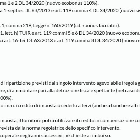
comma 1 e 2 DL 34/2020 (nuovo ecobonus 110%).
is a 1-septies DL 63/2013 e art. 119 comma 4 DL 34/2020 (nuovo 
rt. 1, comma 219, Legge n. 160/2019 (cd. «bonus facciate»).
ma 1, lett. h) TUIR e art. 119 commi 5 e 6 DL 34/2020 (nuovo ecobon
ettrici art. 16-ter DL 63/2013 e art. 119 comma 8 DL 34/2020 (nuov
i di ripartizione previsti dal singolo intervento agevolabile (regola 
re, di ammontare pari alla detrazione fiscale spettante (nel caso d
100%).
forma di credito di imposta o cederlo a terzi (anche a banche e altri
 imposta, il fornitore potrà utilizzare il credito in compensazione co
revista dalla norma regolatrice dello specifico intervento.
uperate negli anni successivi, né chieste a rimborso.