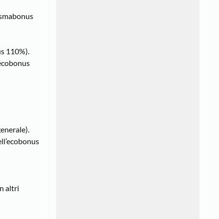
sismabonus
us 110%).
o ecobonus
generale).
ell’ecobonus
n altri