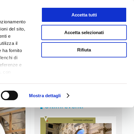
Accetta tutti
LAVORA CON NOI
funzionamento
oni del sito,
Accetta selezionati
enti e
tilizza il
NEWS
MEDIA
CONTATTI
Rifiuta
 ha fornito
lenchi di
referenze e
o, con
Accetta
,
logie di
ookie Policy.
Mostra dettagli
Ultimi eventi