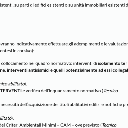
tenti, su parti di edifici esistenti o su unità immobiliari esistenti d
dovranno indicativamente effettuare gli adempimenti e le valutazion
entesi in corsivo):
e collocamento nel quadro normativo: interventi di
isolamento te
one
,
interventi antisismici
e
quelli potenzialmente ad essi collegab
nico abilitato
).
NTERVENTI
e verifica dell’inquadramento normativo (
Tecnico
 necessità dell’acquisizione dei titoli abilitativi edilizi e notifiche p
ilitato
).
 dei Criteri Ambientali Minimi – CAM – ove previsto (
Tecnico