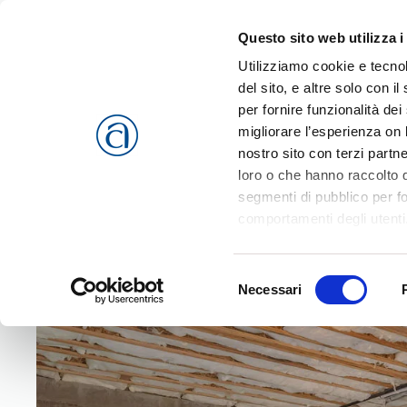
Questo sito web utilizza i
Passa al contenuto principale
Utilizziamo cookie e tecnol
del sito, e altre solo con 
per fornire funzionalità dei
migliorare l’esperienza on l
CHI SIAMO
SERVIZI
nostro sito con terzi partn
loro o che hanno raccolto da
segmenti di pubblico per f
comportamenti degli utenti
riferimento a tutti i cookie
Home
Eventi
Opportunità Superbonus 110%
Accetta selezionati
o
Rif
Selezione
cookies che vengono usati 
Necessari
del
consenso