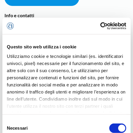
Info e contatti
info@dihvicenza.it
– 0444 168311
Eventi
Questo sito web utilizza i cookie
Utilizziamo cookie e tecnologie similari (es. identificatori
univoci, pixel) necessarie per il funzionamento del sito, e
altre solo con il suo consenso, Le utilizziamo per
Ultimi eventi
personalizzare contenuti e funzioni del sito, per fornire
funzionalità dei social media e per analizzare in modo
anonimo il traffico degli utenti e migliorare l’esperienza on
line dell’utente. Condividiamo inoltre dati sul modo in cui
l'utente utilizza il nostro sito con terzi partner i quali
potrebbero combinarle con altre informazioni che l’utente
ha fornito loro o che hanno raccolto dal suo utilizzo dei
Selezione
loro servizi, per finalità pubblicitarie creando elenchi di
Necessari
del