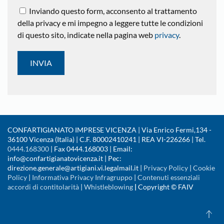
Inviando questo form, acconsento al trattamento
della privacy e mi impegno a leggere tutte le condizioni
di questo sito, indicate nella pagina web
privacy
.
CONFARTIGIANATO IMPRESE VICENZA | Via Enrico Fermi,134 -
36100 Vicenza (Italia) | C.F. 80002410241 | REA VI-226266 | Tel.
0444.168300
| Fax 0444.168003 | Email:
info@confartigianatovicenza.it | Pec:
direzione.generale@artigiani.vi.legalmail.it |
Privacy Policy
|
Cookie
Policy
|
Informativa Privacy Infragruppo
|
Contenuti essenziali
accordi di contitolarità
|
Whistleblowing
|
Copyright © FAIV