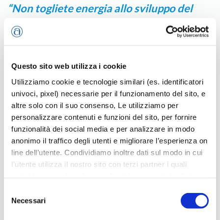
“Non togliete energia allo sviluppo del
Paese”
Questo sito web utilizza i cookie
Utilizziamo cookie e tecnologie similari (es. identificatori
univoci, pixel) necessarie per il funzionamento del sito, e
altre solo con il suo consenso, Le utilizziamo per
personalizzare contenuti e funzioni del sito, per fornire
funzionalità dei social media e per analizzare in modo
anonimo il traffico degli utenti e migliorare l’esperienza on
line dell’utente. Condividiamo inoltre dati sul modo in cui
l'utente utilizza il nostro sito con terzi partner i quali
potrebbero combinarle con altre informazioni che l’utente
ha fornito loro o che hanno raccolto dal suo utilizzo dei
Selezione
loro servizi, per finalità pubblicitarie creando elenchi di
Necessari
del
segmenti di pubblico per fornire annunci sui social media
consenso