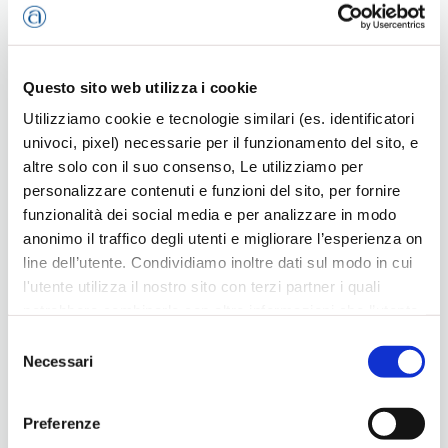
Questo sito web utilizza i cookie
Ultimi eventi
Utilizziamo cookie e tecnologie similari (es. identificatori
univoci, pixel) necessarie per il funzionamento del sito, e
altre solo con il suo consenso, Le utilizziamo per
personalizzare contenuti e funzioni del sito, per fornire
funzionalità dei social media e per analizzare in modo
anonimo il traffico degli utenti e migliorare l’esperienza on
line dell’utente. Condividiamo inoltre dati sul modo in cui
l'utente utilizza il nostro sito con terzi partner i quali
potrebbero combinarle con altre informazioni che l’utente
ha fornito loro o che hanno raccolto dal suo utilizzo dei
Selezione
loro servizi, per finalità pubblicitarie creando elenchi di
Necessari
del
Tutte le strade partono da Tebe
segmenti di pubblico per fornire annunci sui social media
consenso
e su internet anche connessi a preferenze e
Preferenze
comportamenti degli utenti. Lei può dare, rifiutare o