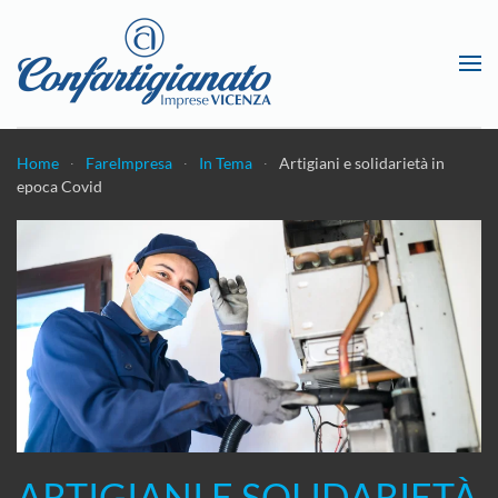
Passa al contenuto principale
Home
FareImpresa
In Tema
Artigiani e solidarietà in
epoca Covid
ARTIGIANI E SOLIDARIETÀ