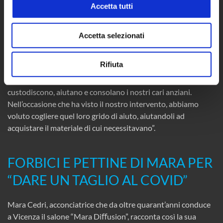
Accetta tutti
salute, quella individuale ma anche quella della comunità in
cui abitiamo, è il valore più alto, e preservarla è lo scopo di
ognuno di noi. Inoltre, aiutare gli altri è un gesto che può
Accetta selezionati
sempre dare tanta gioia e soddisfazione. Il nostro contributo
ha voluto essere un modo per ringraziare tutto il personale
Rifiuta
sanitario chiamato a fronteggiare l’emergenza sanitaria. In
strutture come l’Ipab ‘Muzan’ loro sono i nostri ‘angeli’, che
custodiscono, aiutano e consolano i nostri cari anziani.
Nell’occasione che ha visto il nostro intervento, abbiamo
voluto cogliere quel loro grido di aiuto, aiutandoli ad
acquistare il materiale di cui necessitavano”.
FORBICI E PETTINE DI MARA PER
“DARE UN TAGLIO AL COVID”
Mara Cedri, acconciatrice che da oltre quarant’anni conduce
a Vicenza il salone “Mara Diﬀusion”, racconta così la sua