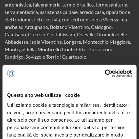
antennistica, falegnameria, termoidraulica, termosanitaria,
serramentistica, assistenza caldaie, arredo casa, riparazione
elettrodomestici e così via, con sedi non solo a Vicenza ma
anche ad Arcugnano, Bolzano Vicentino, Caldogno,
Camisano, Creazzo, Costabissara, Dueville, Grumolo delle
Abbadesse, Isola Vicentina, Longare, Montecchio Maggiore,
Montegaldella, Monticello Conte Otto, Pozzoleone,
Sandrigo, Sovizzo e Torri di Quartesolo.
IL MANDAMENTO DI MALO IN
AIUTO ALL’IPAB “MUZAN”
Questo sito web utilizza i cookie
Prima che entrasse in scena la campagna vaccinale, la Giunta
Utilizziamo cookie e tecnologie similari (es. identificatori
del Mandamento Confartigianato di Malo ha voluto cogliere
univoci, pixel) necessarie per il funzionamento del sito, e
l’appello divulgato dall’Ipab “Muzan”, donando 1.000 euro per
altre solo con il suo consenso, Le utilizziamo per
le protezioni indispensabili a prevenire il contagio in un
personalizzare contenuti e funzioni del sito, per fornire
momento in cui, nella situazione di grande difficoltà a causa
funzionalità dei social media e per analizzare in modo