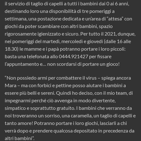
il servizio di taglio di capelli a tutti i bambini dai 0 ai 6 anni,
destinando loro una disponibilità di tre pomeriggi a
settimana, una postazione dedicata e un’area di “attesa” con
giochi da poter scambiare con altri bambini, spazio
rigorosamente igienizzato e sicuro. Per tutto il 2021, dunque,
nei pomeriggi del martedì, mercoledì e giovedì (dalle 16 alle
18.30) le mamme e i papà potranno portare i loro piccoli:
basta una telefonata allo 0444.921427 per fissare
l’appuntamento e… non scordarsi di portare un gioco!
“Non possiedo armi per combattere il virus – spiega ancora
Mara – ma con forbici e pettine posso aiutare i bambini a
essere più belli e sereni. Quindi ho deciso, con il mio team, di
impegnarmi perché ciò avvenga in modo divertente,
simpatico e soprattutto gratuito. I bambini che verranno da
noi troveranno un sorriso, una caramella, un taglio di capelli e
tanto amore! Potranno portare i loro giochi, lasciarli a chi
verrà dopo e prendere qualcosa depositato in precedenza da
altri bambini”.