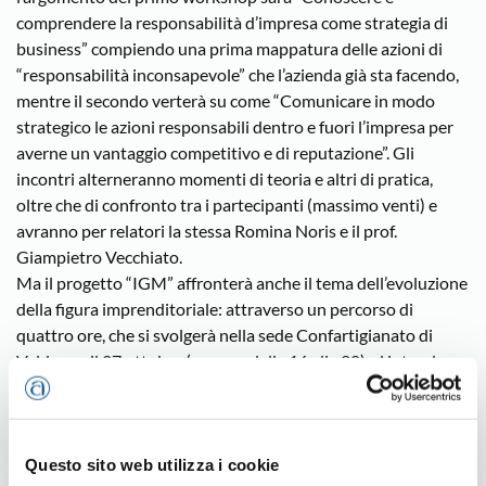
comprendere la responsabilità d’impresa come strategia di
business” compiendo una prima mappatura delle azioni di
“responsabilità inconsapevole” che l’azienda già sta facendo,
mentre il secondo verterà su come “Comunicare in modo
strategico le azioni responsabili dentro e fuori l’impresa per
averne un vantaggio competitivo e di reputazione”. Gli
incontri alterneranno momenti di teoria e altri di pratica,
oltre che di confronto tra i partecipanti (massimo venti) e
avranno per relatori la stessa Romina Noris e il prof.
Giampietro Vecchiato.
Ma il progetto “IGM” affronterà anche il tema dell’evoluzione
della figura imprenditoriale: attraverso un percorso di
quattro ore, che si svolgerà nella sede Confartigianato di
Valdagno il 27 ottobre (sempre dalle 16 alle 20), si intende
infatti offrire una lettura quanto più concreta su come
approcciarsi al cambiamento, su come cavalcarlo e non
subirlo. Ad accompagnare i partecipanti sarà l’esperto
Claudio De Monte Nuto. Quella di Valdagno sarà la prima
Questo sito web utilizza i cookie