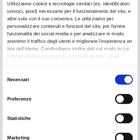
tappa di un progetto che continuerà anche nel 2017.
Utilizziamo cookie e tecnologie similari (es. identificatori
univoci, pixel) necessarie per il funzionamento del sito, e
altre solo con il suo consenso, Le utilizziamo per
Valle Agno
personalizzare contenuti e funzioni del sito, per fornire
funzionalità dei social media e per analizzare in modo
anonimo il traffico degli utenti e migliorare l’esperienza on
line dell’utente. Condividiamo inoltre dati sul modo in cui
Ultime news
l'utente utilizza il nostro sito con terzi partner i quali
potrebbero combinarle con altre informazioni che l’utente
ha fornito loro o che hanno raccolto dal suo utilizzo dei
Selezione
loro servizi, per finalità pubblicitarie creando elenchi di
Necessari
del
segmenti di pubblico per fornire annunci sui social media
consenso
e su internet anche connessi a preferenze e
Preferenze
comportamenti degli utenti. Lei può dare, rifiutare o
modificare il consenso in ogni momento, con riferimento
a tutti i cookie di una certa categoria, o ad alcuni di essi,
Statistiche
cliccando sui pulsanti
Accetta
,
Accetta selezionati
o
Rifiuta
. in fondo a questo banner. Per ulteriori
Marketing
informazioni sulle tipologie di cookies che vengono usati
Consegnate le borse di studio “artigiane”