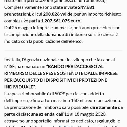
l’esito della prenotazione (ammessa o non ammessa).
Complessivamente sono state inviate
249.681
prenotazioni,
di cui
208.826 valide
, per un importo richiesto
complessivo pari a
1.207.561.075 euro
.
Dal 26 maggio le imprese ammesse, potranno procedere con
la compilazione della
domanda
di rimborso sul sito che sarà
indicato con la pubblicazione dell’elenco.
Invitalia, l’Agenzia nazionale per lo sviluppo che fa capo al
MISE, ha emanato un
“BANDO PER L’ACCESSO AL
RIMBORSO DELLE SPESE SOSTENUTE DALLE IMPRESE
PER L’ACQUISTO DI DISPOSITIVI DI PROTEZIONE
INDIVIDUALE”
.
La spesa rimborsabile è di 500€ per ciascun addetto
dell’impresa, e fino ad un massimo 150mila euro per azienda.
La prenotazione del rimborso sarà possibile,
direttamente da
parte di ciascuna azienda
, dall’11 al 18 maggio 2020
attraverso uno sportello informatico dedicato, raggiungibile