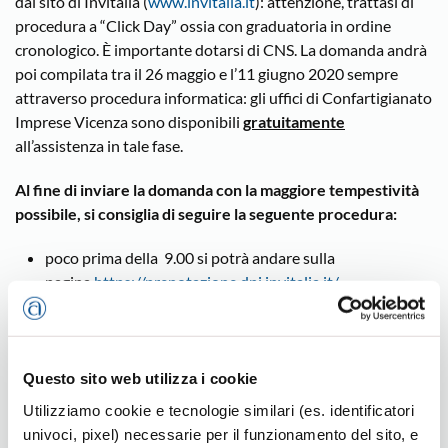
dal sito di Invitalia (
www.invitalia.it
): attenzione, trattasi di
procedura a “Click Day” ossia con graduatoria in ordine
cronologico. È importante dotarsi di CNS. La domanda andrà
poi compilata tra il 26 maggio e l’11 giugno 2020 sempre
attraverso procedura informatica: gli uffici di Confartigianato
Imprese Vicenza sono disponibili
gratuitamente
all’assistenza in tale fase.
Al fine di inviare la domanda con la maggiore tempestività
possibile, si consiglia di seguire la seguente procedura:
poco prima della 9.00 si potrà andare sulla
pagina
https://prenotazione.dpi.invitalia.it/
si dovrà quindi aggiornare la pagina: o premendo il tasto
F5 o ricaricando la pagina ripremendo “invio” dalla barra
dell’indirizzo url del browser in cui vi è
scritto
https://prenotazione.dpi.invitalia.it/
Questo sito web utilizza i cookie
la pagina si aggiorna e al posto del tasto “prova invio”
Utilizziamo cookie e tecnologie similari (es. identificatori
compare la scritta “invio”;
univoci, pixel) necessarie per il funzionamento del sito, e