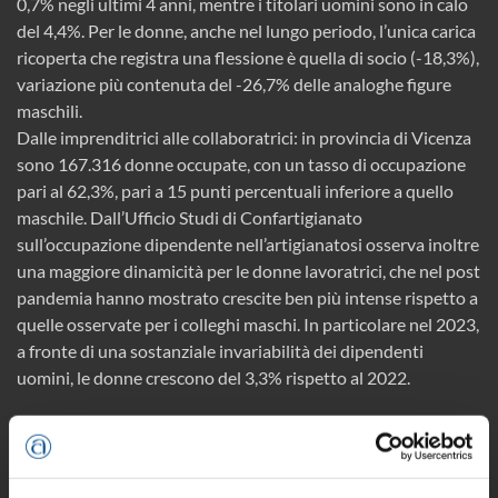
0,7% negli ultimi 4 anni, mentre i titolari uomini sono in calo
del 4,4%. Per le donne, anche nel lungo periodo, l’unica carica
ricoperta che registra una flessione è quella di socio (-18,3%),
variazione più contenuta del -26,7% delle analoghe figure
maschili.
Dalle imprenditrici alle collaboratrici: in provincia di Vicenza
sono 167.316 donne occupate, con un tasso di occupazione
pari al 62,3%, pari a 15 punti percentuali inferiore a quello
maschile. Dall’Ufficio Studi di Confartigianato
sull’occupazione dipendente nell’artigianatosi osserva inoltre
una maggiore dinamicità per le donne lavoratrici, che nel post
pandemia hanno mostrato crescite ben più intense rispetto a
quelle osservate per i colleghi maschi. In particolare nel 2023,
a fronte di una sostanziale invariabilità dei dipendenti
uomini, le donne crescono del 3,3% rispetto al 2022.
Complessivamente quindi, stando ai dati Istat
sull’occupazione per genere e posizione professionale
disponibili a livello regionale, in Veneto l’occupazione