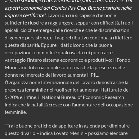
aspetti sociologici che ostacolano la parità retributiva”
e
“Gli
aspetti economici del Gender Pay Gap. Buone pratiche nelle
imprese certificate”
. Lavori da cui si capisce che non è
sufficiente riuscire a raggiungere, seppur con difficoltà, i ruoli
apicali: ciò che emerge dalle ricerche è che le discriminazioni
di genere persistono, e il gap retributivo continua a riflettere
questa disparità. Eppure, i dati dicono che la buona
occupazione femminile è qualcosa da cui può trarre
vantaggio l’intero sistema economico e produttivo: il Fondo
Monetario Internazionale conferma che la presenza delle
donne nel mercato del lavoro aumenta il PIL,
l’Organizzazione Internazionale del Lavoro dimostra che la
presenza femminile nei ruoli senior aumenta il fatturato del
5-20% e, infine, il National Bureau of Economic Research
indica che la natalità cresce con l’aumentare dell’occupazione
femminile.
“Tra le buone pratiche da applicare in azienda per diminuire
questo divario – indica Lovato Menin – possiamo elencare