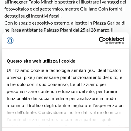
all’ingegner Fabio Minchio spetterà di illustrare i vantaggi del
fotovoltaico e del geotermico, mentre Giuliano Coin fornirà i
dettagli sugli incentivi fiscali.
Con lo spazio espositivo esterno, allestito in Piazza Garibaldi
nell’area antistante Palazzo Pisani dal 25 al 28 marzo, il
“Sistema Casa” di Confartigianato Vicenza intende invece
presentare in pratica uno spaccato di tutti i possibili
interventi di risparmio energetico, proponendo materiali e
documentazione relativi alla casa in muratura, alla casa in
Questo sito web utilizza i cookie
legno, agli intonaci, alle vernici, ai serramenti, ai pavimenti in
Utilizziamo cookie e tecnologie similari (es. identificatori
legno, al fotovoltaico, al solare termico e al risparmio d’acqua.
univoci, pixel) necessarie per il funzionamento del sito, e
Imprese artigiane del Settore Casa saranno a disposizione nei
altre solo con il suo consenso, Le utilizziamo per
quattro giorni per accogliere i visitatori interessati e illustrare
personalizzare contenuti e funzioni del sito, per fornire
loro i benefici e i vantaggi delle diverse soluzioni presentate.
funzionalità dei social media e per analizzare in modo
«Il progetto – conclude Bari-, non intende peraltro esaurirsi
anonimo il traffico degli utenti e migliorare l’esperienza on
nella fase della Fiera di Lonigo, ma proseguire il suo corso, in
line dell’utente. Condividiamo inoltre dati sul modo in cui
particolare prevedendo interventi di formazione e
l'utente utilizza il nostro sito con terzi partner i quali
qualificazione continua per le imprese artigiane del Sistema
potrebbero combinarle con altre informazioni che l’utente
Casa, oltre a una coordinata attività di sensibilizzazione e