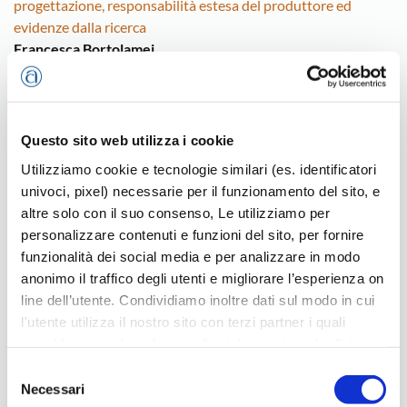
progettazione, responsabilità estesa del produttore ed
evidenze dalla ricerca
Francesca Bortolamei
Università degli Studi di Padova
ore 19.20
Soluzioni digitali per la gestione de DPP
Questo sito web utilizza i cookie
Enrico Zanetti
Utilizziamo cookie e tecnologie similari (es. identificatori
Offsquare srl
univoci, pixel) necessarie per il funzionamento del sito, e
altre solo con il suo consenso, Le utilizziamo per
personalizzare contenuti e funzioni del sito, per fornire
INCONTRO GRATUITO CON ISCRIZIONE
funzionalità dei social media e per analizzare in modo
Sarà possibile seguire l’evento anche online.
anonimo il traffico degli utenti e migliorare l’esperienza on
Dopo l’adesione, verrà inviato il link per il collegamento.
line dell’utente. Condividiamo inoltre dati sul modo in cui
l'utente utilizza il nostro sito con terzi partner i quali
potrebbero combinarle con altre informazioni che l’utente
CLICCA QUI E RISERVA IL TUO POSTO
ha fornito loro o che hanno raccolto dal suo utilizzo dei
Selezione
loro servizi, per finalità pubblicitarie creando elenchi di
Necessari
del
INFO POINT