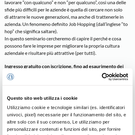
lavorare “con qualcuno” e non “per qualcuno”, così una delle
sfide più difficili per le aziende è quella di cercare non solo
di attrarre le nuove generazioni, ma anche di trattenerle in
azienda. Un fenomeno definito Job Hopping (dall’inglese “to
hop” che significa saltare).
In questo seminario cercheremo di capire il perché e cosa
possono fare le imprese per migliorare la propria cultura
aziendale e risultare più attrattive (per tutti).
Ingresso gratuito con iscrizione, fino ad esaurimento dei
posti disponibili.
CLICCA QUI PER ISCRIVERTI
Questo sito web utilizza i cookie
Utilizziamo cookie e tecnologie similari (es. identificatori
PER INFO
univoci, pixel) necessarie per il funzionamento del sito, e
Area Capitale Umano
– tel. 0444.168520
altre solo con il suo consenso, Le utilizziamo per
e-mail:
capitaleumano@confartigianatovicenza.it
personalizzare contenuti e funzioni del sito, per fornire