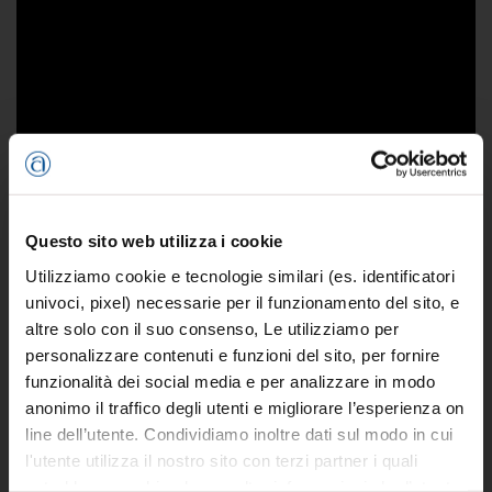
Questo sito web utilizza i cookie
Utilizziamo cookie e tecnologie similari (es. identificatori
univoci, pixel) necessarie per il funzionamento del sito, e
In pratica si tratta di uno sportello virtuale a disposizione
altre solo con il suo consenso, Le utilizziamo per
degli operatori del look che offre orientamento, proposte di
personalizzare contenuti e funzioni del sito, per fornire
servizio, opportunità per l’accesso a contributi, a chiunque
funzionalità dei social media e per analizzare in modo
voglia avviare un progetto di comunicazione digitale.
anonimo il traffico degli utenti e migliorare l’esperienza on
Il portale consente non solo di accedere a una serie di video
line dell’utente. Condividiamo inoltre dati sul modo in cui
tutorial sui temi della comunicazione digitale (dagli strumenti
l'utente utilizza il nostro sito con terzi partner i quali
più idonei, agli errori da non commettere, fino all’importanza
potrebbero combinarle con altre informazioni che l’utente