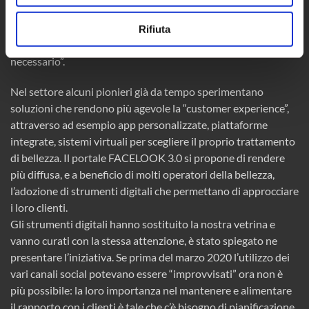
raggiungibili e, una volta cessata la pandemia, sarà difficile
tornare indietro. Imparare a utilizzare efficacemente nuovi
Rifiuta
sistemi di comunicazione digitale non è più facoltativo ma
necessario”.
Nel settore alcuni pionieri già da tempo sperimentano
soluzioni che rendono più agevole la “customer experience”,
attraverso ad esempio app personalizzate, piattaforme
integrate, sistemi virtuali per scegliere il proprio trattamento
di bellezza. Il portale FACELOOK 3.0 si propone di rendere
più diffusa, e a beneficio di molti operatori della bellezza,
l’adozione di strumenti digitali che permettano di approcciare
i loro clienti.
Gli strumenti digitali hanno sostituito la nostra vetrina e
vanno curati con la stessa attenzione, è stato spiegato ne
presentare l’iniziativa. Se prima del marzo 2020 l’utilizzo dei
vari canali social potevano essere “improvvisati” ora non è
più possibile: la loro importanza nel mantenere e alimentare
il rapporto con i clienti è tale che c’è bisogno di pianificazione.