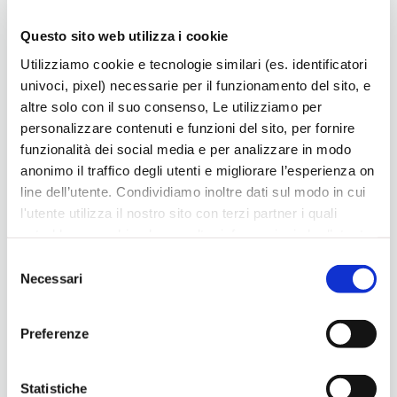
Vicenza in ambito innovazione.
Questo sito web utilizza i cookie
L’incontro ha posto le basi per future sinergie operative,
Utilizziamo cookie e tecnologie similari (es. identificatori
rafforzando il dialogo tra i due sistemi e aprendo a nuove
univoci, pixel) necessarie per il funzionamento del sito, e
opportunità di collaborazione a supporto delle imprese nei
altre solo con il suo consenso, Le utilizziamo per
mercati internazionali, in particolare in Svizzera.
personalizzare contenuti e funzioni del sito, per fornire
funzionalità dei social media e per analizzare in modo
Confartigianato
Estero
anonimo il traffico degli utenti e migliorare l’esperienza on
line dell’utente. Condividiamo inoltre dati sul modo in cui
l'utente utilizza il nostro sito con terzi partner i quali
potrebbero combinarle con altre informazioni che l’utente
ha fornito loro o che hanno raccolto dal suo utilizzo dei
Ultime news
Selezione
loro servizi, per finalità pubblicitarie creando elenchi di
Necessari
del
segmenti di pubblico per fornire annunci sui social media
consenso
e su internet anche connessi a preferenze e
Preferenze
comportamenti degli utenti. Lei può dare, rifiutare o
modificare il consenso in ogni momento, con riferimento
a tutti i cookie di una certa categoria, o ad alcuni di essi,
Statistiche