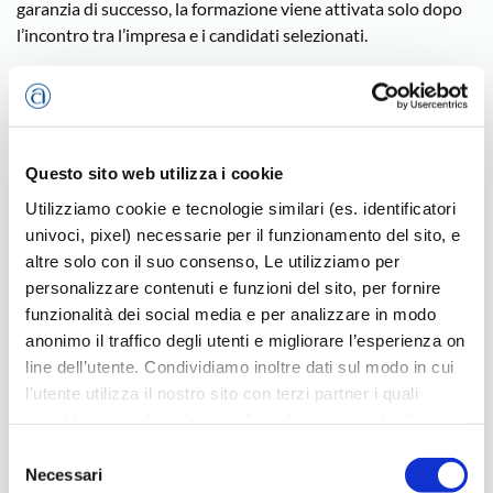
garanzia di successo, la formazione viene attivata solo dopo
l’incontro tra l’impresa e i candidati selezionati.
Per tutte le informazioni e i dettagli consulta il sito Cesar
Eventi
Questo sito web utilizza i cookie
Utilizziamo cookie e tecnologie similari (es. identificatori
univoci, pixel) necessarie per il funzionamento del sito, e
altre solo con il suo consenso, Le utilizziamo per
Ultimi eventi
personalizzare contenuti e funzioni del sito, per fornire
funzionalità dei social media e per analizzare in modo
anonimo il traffico degli utenti e migliorare l’esperienza on
line dell’utente. Condividiamo inoltre dati sul modo in cui
l'utente utilizza il nostro sito con terzi partner i quali
potrebbero combinarle con altre informazioni che l’utente
ha fornito loro o che hanno raccolto dal suo utilizzo dei
Selezione
loro servizi, per finalità pubblicitarie creando elenchi di
Necessari
del