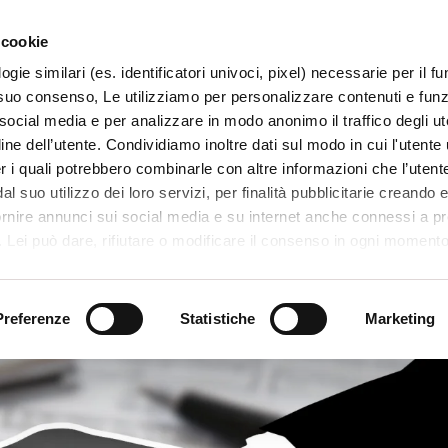
 cookie
ogie similari (es. identificatori univoci, pixel) necessarie per il 
il suo consenso, Le utilizziamo per personalizzare contenuti e funzi
 social media e per analizzare in modo anonimo il traffico degli ut
ine dell’utente. Condividiamo inoltre dati sul modo in cui l'utente u
TERRITORIO
SISTEMI E MESTIERI
PROGETTI
er i quali potrebbero combinarle con altre informazioni che l’utente
l suo utilizzo dei loro servizi, per finalità pubblicitarie creando e
ornire annunci sui social media e su internet anche connessi a p
. Lei può dare, rifiutare o modificare il consenso in ogni moment
 di una certa categoria, o ad alcuni di essi, cliccando sui pulsanti
ennale
iuta
. in fondo a questo banner. Per ulteriori informazioni sulle tipo
e sulla loro condivisione con i terzi partner può leggere la ns. C
Preferenze
Statistiche
Marketing