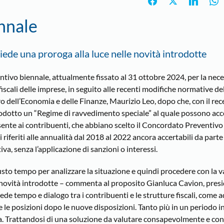
nnale
iede una proroga alla luce nelle novità introdotte
ivo biennale, attualmente fissato al 31 ottobre 2024, per la nece
iscali delle imprese, in seguito alle recenti modifiche normative de
 dell’Economia e delle Finanze, Maurizio Leo, dopo che, con il rec
odotto un “Regime di ravvedimento speciale” al quale possono acce
sente ai contribuenti, che abbiano scelto il Concordato Preventivo 
i riferiti alle annualità dal 2018 al 2022 ancora accertabili da parte
va, senza l’applicazione di sanzioni o interessi.
iusto tempo per analizzare la situazione e quindi procedere con la 
e novità introdotte – commenta al proposito Gianluca Cavion, presi
de tempo e dialogo tra i contribuenti e le strutture fiscali, come a
le posizioni dopo le nuove disposizioni. Tanto più in un periodo i
nza. Trattandosi di una soluzione da valutare consapevolmente e co