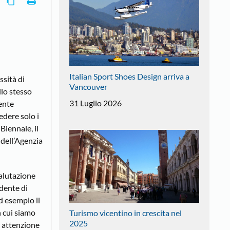
Italian Sport Shoes Design arriva a
ssità di
Vancouver
llo stesso
31 Luglio 2026
ente
dere solo i
Biennale, il
 dell’Agenzia
valutazione
dente di
d esempio il
n cui siamo
Turismo vicentino in crescita nel
2025
n attenzione