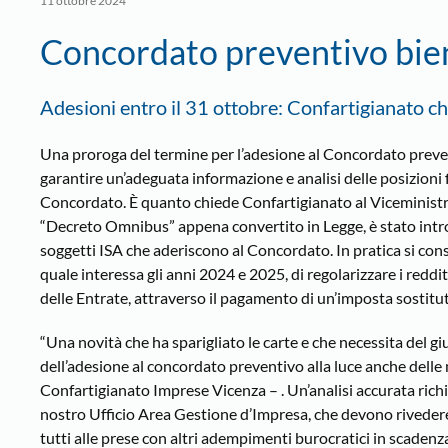
11 ottobre 2024
Concordato preventivo bie
Adesioni entro il 31 ottobre: Confartigianato ch
Una proroga del termine per l’adesione al Concordato prevent
garantire un’adeguata informazione e analisi delle posizioni f
Concordato. È quanto chiede Confartigianato al Viceministro
“Decreto Omnibus” appena convertito in Legge, è stato intr
soggetti ISA che aderiscono al Concordato. In pratica si con
quale interessa gli anni 2024 e 2025, di regolarizzare i reddit
delle Entrate, attraverso il pagamento di un’imposta sostituti
“Una novità che ha sparigliato le carte e che necessita del g
dell’adesione al concordato preventivo alla luce anche dell
Confartigianato Imprese Vicenza – . Un’analisi accurata richie
nostro Ufficio Area Gestione d’Impresa, che devono rivedere 
tutti alle prese con altri adempimenti burocratici in scade