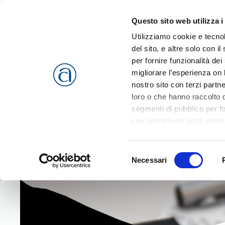
Questo sito web utilizza i
Passa al contenuto principale
Utilizziamo cookie e tecnol
del sito, e altre solo con 
per fornire funzionalità dei
migliorare l’esperienza on l
CHI SIAMO
SERVIZI
nostro sito con terzi partn
loro o che hanno raccolto da
segmenti di pubblico per f
comportamenti degli utenti
riferimento a tutti i cookie
Home
News
Confartigianato
Concordato preventivo bi
Accetta selezionati
o
Rif
Selezione
cookies che vengono usati 
Necessari
del
consenso