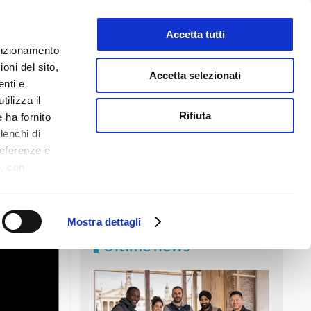
Accetta tutti
LAVORA CON NOI
funzionamento
oni del sito,
Accetta selezionati
enti e
tilizza il
NEWS
MEDIA
CONTATTI
Rifiuta
 ha fornito
lenchi di
referenze e
o, con
Accetta
,
logie di
ookie Policy.
Mostra dettagli
Ultime news