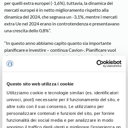
per quelli extra europei (-1,6%), tuttavia, la dinamica dei
mercati europei è in netto miglioramento rispetto alla
dinamica del 2024, che segnava un -3,1%, mentre i mercati
extra Ue nel 2024 erano in controtendenza e presentavano
una crescita dello 0,8%”.
“In questo anno abbiamo capito quanto sia importante
pianificare e investire – continua Cavion-. Pianificare vuol
dire trovare nuove rotte, nuovi mercati, ma anche “nuovi
modi” di fare impresa. Se adesso la situazione è caratterizzata
da incertezza chi sarà pronto, e chi già lo è, potrà reagire
meglio”.
Questo sito web utilizza i cookie
Il presidente ricorda l’impegno dell’Ufficio
Utilizziamo cookie e tecnologie similari (es. identificatori
Internazionalizzazione di Confartigianato nel promuovere
univoci, pixel) necessarie per il funzionamento del sito, e
momenti di incontro e scambio (incoming, fiere, missioni…)
altre solo con il suo consenso, Le utilizziamo per
per le imprese dei diversi Sistemi e Mestieri per un approccio
personalizzare contenuti e funzioni del sito, per fornire
realistico e concreto verso altri mercati; passando anche per i
funzionalità dei social media e per analizzare in modo
desk (Cina -Pechino, Russia -Mosca, Guatemala e Colombia,
anonimo il traffico degli utenti e migliorare l’esperienza on