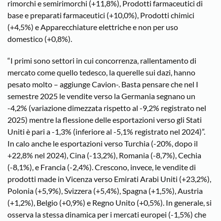
rimorchi e semirimorchi (+11,8%), Prodotti farmaceutici di
base e preparati farmaceutici (+10,0%), Prodotti chimici
(+4,5%) e Apparecchiature elettriche e non per uso
domestico (+0,8%).
“I primi sono settori in cui concorrenza, rallentamento di
mercato come quello tedesco, la querelle sui dazi, hanno
pesato molto – aggiunge Cavion-. Basta pensare che nel I
semestre 2025 le vendite verso la Germania segnano un
-4,2% (variazione dimezzata rispetto al -9,2% registrato nel
2025) mentre la flessione delle esportazioni verso gli Stati
Uniti è pari a -1,3% (inferiore al -5,1% registrato nel 2024)”.
In calo anche le esportazioni verso Turchia (-20%, dopo il
+22,8% nel 2024), Cina (-13,2%), Romania (-8,7%), Cechia
(-8,1%), e Francia (-2,4%). Crescono, invece, le vendite di
prodotti made in Vicenza verso Emirati Arabi Uniti (+23,2%),
Polonia (+5,9%), Svizzera (+5,4%), Spagna (+1,5%), Austria
(+1,2%), Belgio (+0,9%) e Regno Unito (+0,5%). In generale, si
osserva la stessa dinamica per i mercati europei (-1,5%) che