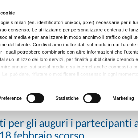
 cookie
ogie similari (es. identificatori univoci, pixel) necessarie per il 
il suo consenso, Le utilizziamo per personalizzare contenuti e funzi
 social media e per analizzare in modo anonimo il traffico degli ut
ine dell’utente. Condividiamo inoltre dati sul modo in cui l'utente u
TERRITORIO
SISTEMI E MESTIERI
PROGETTI
er i quali potrebbero combinarle con altre informazioni che l’utente
l suo utilizzo dei loro servizi, per finalità pubblicitarie creando e
ornire annunci sui social media e su internet anche connessi a p
. Lei può dare, rifiutare o modificare il consenso in ogni moment
 di una certa categoria, o ad alcuni di essi, cliccando sui pulsanti
ano
Barbarano, si sono incontrati per gli auguri i partecipanti alla m
iuta
. in fondo a questo banner. Per ulteriori informazioni sulle tipo
e sulla loro condivisione con i terzi partner può leggere la ns. C
Preferenze
Statistiche
Marketing
 per gli auguri i partecipanti a
18 febbraio scorso