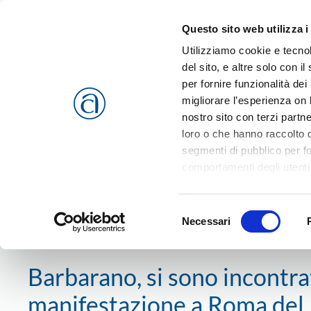
Questo sito web utilizza i
Passa al contenuto principale
Utilizziamo cookie e tecnol
del sito, e altre solo con 
per fornire funzionalità dei
migliorare l’esperienza on l
CHI SIAMO
SERVIZI
nostro sito con terzi partn
loro o che hanno raccolto da
segmenti di pubblico per f
comportamenti degli utenti
riferimento a tutti i cookie
Home
News
Territorio
Area Berica
Barbarano Moss
Accetta selezionati
o
Rif
Selezione
cookies che vengono usati 
Necessari
del
31 dicembre 2014
consenso
Barbarano, si sono incontrati
manifestazione a Roma del 