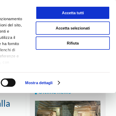
Accetta tutti
LAVORA CON NOI
funzionamento
oni del sito,
Accetta selezionati
enti e
tilizza il
NEWS
MEDIA
CONTATTI
Rifiuta
 ha fornito
lenchi di
referenze e
o, con
Accetta
,
anifestazione a Roma del 18 febbraio scorso
logie di
ookie Policy.
Mostra dettagli
Ultime news
lla