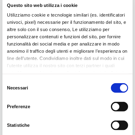
Missionario “La Tenda di Cristo” portando il suo aiuto in
Questo sito web utilizza i cookie
missioni in tutto il mondo.
Utilizziamo cookie e tecnologie similari (es. identificatori
univoci, pixel) necessarie per il funzionamento del sito, e
[widgetkit id=29]
altre solo con il suo consenso, Le utilizziamo per
personalizzare contenuti e funzioni del sito, per fornire
Barbarano Mossano
funzionalità dei social media e per analizzare in modo
anonimo il traffico degli utenti e migliorare l’esperienza on
line dell’utente. Condividiamo inoltre dati sul modo in cui
l'utente utilizza il nostro sito con terzi partner i quali
potrebbero combinarle con altre informazioni che l’utente
Ultime news
ha fornito loro o che hanno raccolto dal suo utilizzo dei
Selezione
loro servizi, per finalità pubblicitarie creando elenchi di
Necessari
del
segmenti di pubblico per fornire annunci sui social media
consenso
e su internet anche connessi a preferenze e
Preferenze
comportamenti degli utenti. Lei può dare, rifiutare o
modificare il consenso in ogni momento, con riferimento
a tutti i cookie di una certa categoria, o ad alcuni di essi,
Statistiche
cliccando sui pulsanti
Accetta
,
Accetta selezionati
o