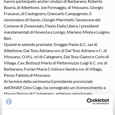
hanno partecipato anche i sindaci di Barbarano, Roberto
Boaria, di Albettone, Joe Formaggio, di Mossano, Giorgio
Fracasso, di Castegnero, Giancarlo Campagnolo, il
vicesindaco di Nanto, Giorgio Marchetti, l’assessore del
Comune di Zovencedo, Flavio Dalla Libera, i presidenti
mandamentali di Noventa e Lonigo, Mariano Miola e Luigino
Bari.
Queste le aziende premiate: Greggio Paolo & C. sas di
Albettone, Dal Toso Adriano snc di Dal Toso Adriano e C. di
Mossano, O.M.L. srl di Categnero, Dal Toso Gianni e Carlo di
Villaga, Cav. Bottazzi Mario di Pettennuzzo Luigi & C. snc di
Barbarano, Furlan Maria Cristina e Sandra snc di Villaga,
Penzo Fabiola di Mossano.
Al termine della cerimonia il presidente provinciale
dell’ANAP, Gino Cogo, ha consegnato un riconoscimento a
Mauro Ferron di Castegnero, artigiano pensionato,
particolarmente attivo nel sociale con il gruppo di Protezione
Civile di Noventa, che ha prestato servizio durante gli ultimi
eventi calamitosi in Umbria, all’Aquila, in Emilia e il gruppo