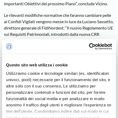
importanti Obiettivi del prossimo Piano”, conclude Vicino.
Le rilevanti modifiche normative che faranno cambiare pelle
ai Confidi Vigilati vengono messe in luce da Luciano Sassetto,
direttore generale di FidiNordest: “Il nuovo Regolamento UE
sui Requisiti Patrimoniali, introdotti dalla nuova CRR
(Capital Requirement Regulation) votata dal Parlamento
Europeo lo scorso 24 aprile (nuovo testo dell’art. 121 in
vigore dal 1° gennaio 2025), segna il rilancio del Ruolo dei
Confidi per favorire l’accesso al credito delle imprese. Il
Questo sito web utilizza i cookie
nuovo testo regolamentare, avvia una rinnovata
collaborazione tra Banche e Confidi a favore del sostegno
Utilizziamo cookie e tecnologie similari (es. identificatori
delle piccole e medie imprese. I Confidi 106 (i cosiddetti ‘
univoci, pixel) necessarie per il funzionamento del sito, e
Consorzi vigilati’, ndr) potranno così generare una
altre solo con il suo consenso, Le utilizziamo per
importante riduzione degli assorbimenti di capitale sui
personalizzare contenuti e funzioni del sito, per fornire
prestiti delle PMI, agendo così da calmieratori, in prospettiva
funzionalità dei social media e per analizzare in modo
di una ulteriore riduzione degli stanziamenti sulla Garanzia
anonimo il traffico degli utenti e migliorare l’esperienza on
Pubblica previsti per i prossimi anni”.
line dell’utente. Condividiamo inoltre dati sul modo in cui
“Si rinnoverà pertanto – conclude Sassetto – una virtuosa
l'utente utilizza il nostro sito con terzi partner i quali