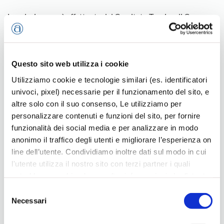
La selezione sarà effettuata dal Comitato Tecnico di Camera
Showroom Milano, sulla base dei requisiti richiesti,
dell’ordine di arrivo delle domande e del principio di
alternanza.
Questo sito web utilizza i cookie
L’esito della selezione sarà comunicato direttamente alle
imprese dal Comitati Tecnico CSM.
Utilizziamo cookie e tecnologie similari (es. identificatori
Artisanal Evolution rappresenta un’occasione unica per
univoci, pixel) necessarie per il funzionamento del sito, e
entrare nel cuore della Fashion Week milanese e proiettare il
altre solo con il suo consenso, Le utilizziamo per
valore artigiano del Made in Italy su scala internazionale.
personalizzare contenuti e funzioni del sito, per fornire
funzionalità dei social media e per analizzare in modo
anonimo il traffico degli utenti e migliorare l’esperienza on
SCARICA LA SCHEDA DI PREADESIONE
line dell’utente. Condividiamo inoltre dati sul modo in cui
l'utente utilizza il nostro sito con terzi partner i quali
potrebbero combinarle con altre informazioni che l’utente
Abbigliamento e Accessori Moda
Moda
ha fornito loro o che hanno raccolto dal suo utilizzo dei
Selezione
loro servizi, per finalità pubblicitarie creando elenchi di
Necessari
del
segmenti di pubblico per fornire annunci sui social media
consenso
e su internet anche connessi a preferenze e