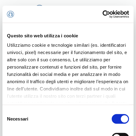
Passa al contenuto principale
Questo sito web utilizza i cookie
Utilizziamo cookie e tecnologie similari (es. identificatori
Home
Al lavoro, come sempre, al vostro fianco
univoci, pixel) necessarie per il funzionamento del sito, e
altre solo con il suo consenso, Le utilizziamo per
personalizzare contenuti e funzioni del sito, per fornire
funzionalità dei social media e per analizzare in modo
anonimo il traffico degli utenti e migliorare l’esperienza on
Al lavoro, come sempre, al
line dell’utente. Condividiamo inoltre dati sul modo in cui
l'utente utilizza il nostro sito con terzi partner i quali
vostro fianco
potrebbero combinarle con altre informazioni che l’utente
ha fornito loro o che hanno raccolto dal suo utilizzo dei
Selezione
loro servizi, per finalità pubblicitarie creando elenchi di
Necessari
del
A valle delle disposizioni della Regione Veneto in merito alla
segmenti di pubblico per fornire annunci sui social media
consenso
riapertura delle scuole, continuano regolarmente le attività
e su internet anche connessi a preferenze e